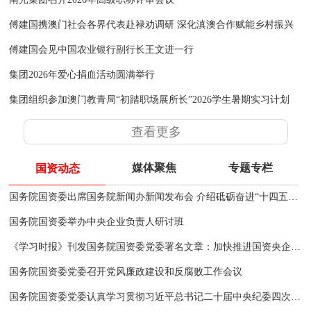
傅建国携澳门社会各界代表赴禄劝调研 深化滇澳合作赋能乡村振兴
傅建国会见中国农业银行副行长王文进一行
集团2026年爱心捐血活动圆满举行
集团组织参加澳门教青局“初踏职场展所长”2026学生暑期实习计划
查看更多
媒体聚焦
专题专栏
国资动态
国务院国资委出席国务院新闻办新闻发布会 介绍砥砺奋进“十四五”中央企业高质量发展情况并答记者问
国务院国资委举办中央企业负责人研讨班
《学习时报》刊发国务院国资委党委署名文章：加快推进国资央企高质量发展 为完成经济社会发展目标任务提供有力支撑
国务院国资委党委召开党风廉政建设和反腐败工作会议
国务院国资委党委认真学习贯彻习近平总书记二十届中央纪委四次全会重要讲话和关于西藏日喀则市定日县地震重要指示精神