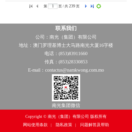
239
第
页 / 共
页
联系我们
公司：南光（集团）有限公司
地址：澳门罗理基博士大马路南光大厦16字楼
电话：(853)83911660
传真：(853)28330853
E-mail：contactus@namkwong.com.mo
南光集团微信
Copyright © 南光（集团）有限公司 版权所有
网站使用条款
|
隐私政策
|
问题解答及帮助