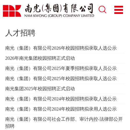
人才招聘
南光（集团）有限公司2026年校园招聘拟录取人选公示
2026年南光集团校园招聘正式启动
南光（集团）有限公司2025年夏季招聘拟录取人员公示
南光（集团）有限公司2025年校园招聘拟录取人选公示
南光集团2025年校园招聘正式启动
南光（集团）有限公司2024年校园招聘拟录取人选公示
南光（集团）有限公司2024年校园招聘拟录用人选公示
南光（集团）有限公司社会工作部、审计内控-法律部公开
招聘