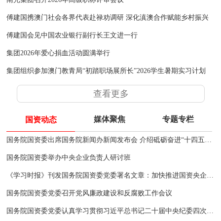
傅建国携澳门社会各界代表赴禄劝调研 深化滇澳合作赋能乡村振兴
傅建国会见中国农业银行副行长王文进一行
集团2026年爱心捐血活动圆满举行
集团组织参加澳门教青局“初踏职场展所长”2026学生暑期实习计划
查看更多
媒体聚焦
专题专栏
国资动态
国务院国资委出席国务院新闻办新闻发布会 介绍砥砺奋进“十四五”中央企业高质量发展情况并答记者问
国务院国资委举办中央企业负责人研讨班
《学习时报》刊发国务院国资委党委署名文章：加快推进国资央企高质量发展 为完成经济社会发展目标任务提供有力支撑
国务院国资委党委召开党风廉政建设和反腐败工作会议
国务院国资委党委认真学习贯彻习近平总书记二十届中央纪委四次全会重要讲话和关于西藏日喀则市定日县地震重要指示精神