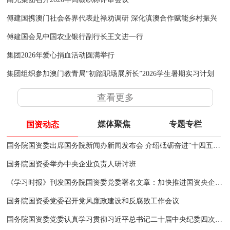
傅建国携澳门社会各界代表赴禄劝调研 深化滇澳合作赋能乡村振兴
傅建国会见中国农业银行副行长王文进一行
集团2026年爱心捐血活动圆满举行
集团组织参加澳门教青局“初踏职场展所长”2026学生暑期实习计划
查看更多
媒体聚焦
专题专栏
国资动态
国务院国资委出席国务院新闻办新闻发布会 介绍砥砺奋进“十四五”中央企业高质量发展情况并答记者问
国务院国资委举办中央企业负责人研讨班
《学习时报》刊发国务院国资委党委署名文章：加快推进国资央企高质量发展 为完成经济社会发展目标任务提供有力支撑
国务院国资委党委召开党风廉政建设和反腐败工作会议
国务院国资委党委认真学习贯彻习近平总书记二十届中央纪委四次全会重要讲话和关于西藏日喀则市定日县地震重要指示精神