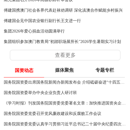
傅建国携澳门社会各界代表赴禄劝调研 深化滇澳合作赋能乡村振兴
傅建国会见中国农业银行副行长王文进一行
集团2026年爱心捐血活动圆满举行
集团组织参加澳门教青局“初踏职场展所长”2026学生暑期实习计划
查看更多
媒体聚焦
专题专栏
国资动态
国务院国资委出席国务院新闻办新闻发布会 介绍砥砺奋进“十四五”中央企业高质量发展情况并答记者问
国务院国资委举办中央企业负责人研讨班
《学习时报》刊发国务院国资委党委署名文章：加快推进国资央企高质量发展 为完成经济社会发展目标任务提供有力支撑
国务院国资委党委召开党风廉政建设和反腐败工作会议
国务院国资委党委认真学习贯彻习近平总书记二十届中央纪委四次全会重要讲话和关于西藏日喀则市定日县地震重要指示精神