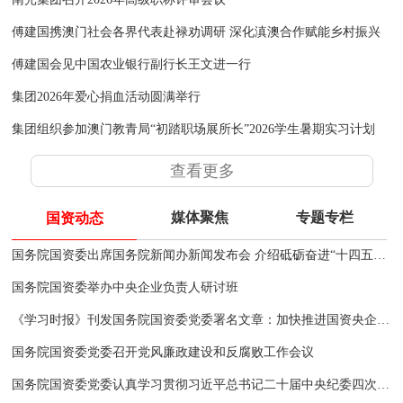
傅建国携澳门社会各界代表赴禄劝调研 深化滇澳合作赋能乡村振兴
傅建国会见中国农业银行副行长王文进一行
集团2026年爱心捐血活动圆满举行
集团组织参加澳门教青局“初踏职场展所长”2026学生暑期实习计划
查看更多
媒体聚焦
专题专栏
国资动态
国务院国资委出席国务院新闻办新闻发布会 介绍砥砺奋进“十四五”中央企业高质量发展情况并答记者问
国务院国资委举办中央企业负责人研讨班
《学习时报》刊发国务院国资委党委署名文章：加快推进国资央企高质量发展 为完成经济社会发展目标任务提供有力支撑
国务院国资委党委召开党风廉政建设和反腐败工作会议
国务院国资委党委认真学习贯彻习近平总书记二十届中央纪委四次全会重要讲话和关于西藏日喀则市定日县地震重要指示精神