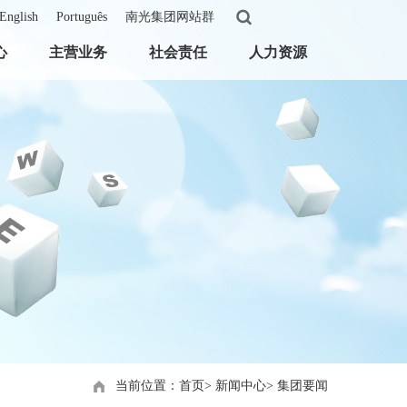
English
Português
南光集团网站群
心
主营业务
社会责任
人力资源
当前位置：首页
>
新闻中心
>
集团要闻