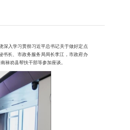
团
】
绕深入学习贯彻习近平总书记关于做好定点
书长、市政务服务局局长李江，‌市政府办
云南禄劝县帮扶干部等参加座谈。