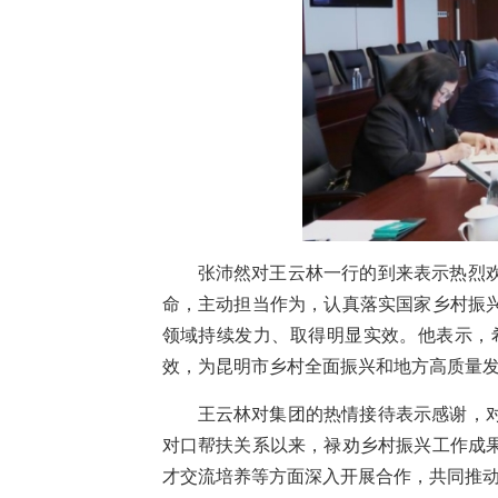
张沛然对王云林一行的到来表示热烈
命，主动担当作为，认真落实国家乡村振
领域持续发力、取得明显实效。他表示，
效，为昆明市乡村全面振兴和地方高质量
王云林对集团的热情接待表示感谢，
对口帮扶关系以来，禄劝乡村振兴工作成
才交流培养等方面深入开展合作，共同推