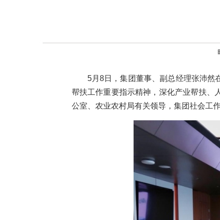
5月8日，集团董事、副总经理张沛
帮扶工作重要指示精神，深化产业帮扶、
公室、农业农村局有关领导，集团社会工