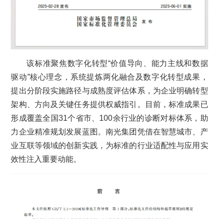
该标准聚焦数字化转型“价值导向、能力主线和数据
驱动”核心理念，系统提炼两化融合及数字化转型成果，
提出分阶段实施路径与成熟度评估体系，为企业明确转型
架构、方向及关键任务提供权威指引。目前，标准成果已
形成覆盖全国31个省市、100余行业的诊断对标体系，助
力企业精准规划发展蓝图。南光集团凭借在智慧城市、产
业互联等领域的创新实践，为标准的行业适配性与应用实
效性注入重要动能。