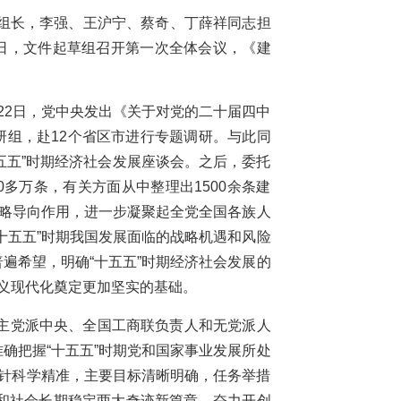
任组长，李强、王沪宁、蔡奇、丁薛祥同志担
日，文件起草组召开第一次全体会议，《建
22日，党中央发出《关于对党的二十届四中
研组，赴12个省区市进行专题调研。与此同
五五”时期经济社会发展座谈会。之后，委托
多万条，有关方面从中整理出1500余条建
战略导向作用，进一步凝聚起全党全国各族人
十五五”时期我国发展面临的战略机遇和风险
遍希望，明确“十五五”时期经济社会发展的
主义现代化奠定更加坚实的基础。
主党派中央、全国工商联负责人和无党派人
确把握“十五五”时期党和国家事业发展所处
针科学精准，主要目标清晰明确，任务举措
和社会长期稳定两大奇迹新篇章、奋力开创