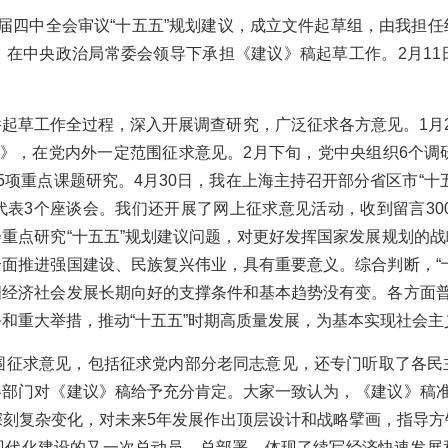
届四中全会审议“十五五”规划建议，成立文件起草组，由我担
，在中央政治局常委会领导下承担《建议》稿起草工作。2月11
起草工作全过程，深入开展调查研究，广泛征求各方意见。1月
知》，在党内外一定范围征求意见。2月下旬，党中央组织6个调
5项重点课题研究。4月30日，我在上海主持召开部分省区市“十
表3个座谈会。我们还开展了网上征求意见活动，收到留言300
重点研究“十五五”规划建议问题，对更好发挥国家发展规划的
面推进强国建设、民族复兴伟业，具有重要意义。综合判断，“
经济社会发展长期向好的支撑条件和基本趋势没有变。各方面普
和重大举措，推动“十五五”时期高质量发展，为基本实现社会
范围征求意见，包括征求党内部分老同志意见，还专门听取了各民
部门对《建议》稿给予充分肯定。大家一致认为，《建议》稿准
深刻复杂变化，对未来5年发展作出顶层设计和战略擘画，指导方
现代化建设的又一次总动员、总部署，体现了续写经济快速发展