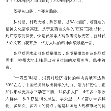
比由2020年的2.56∶1降到了2024年的2.34∶1。
既要富口袋，也要富脑袋。
从村超、村晚火爆，到苏超、浙BA“出圈”，老百姓的
精神文化需求高涨。从宁夏西吉文学的“庄稼”茁壮成长，
到广东东莞保安、快递员等素人写作者绽放光芒，新时代
大众文艺百花齐放，亿万人民的精神面貌焕然一新。
高品质需求牵引高质量供给，高质量供给创造高品质
需求，神州大地上铺展出波澜壮阔的发展画卷、民生答
卷。
“十四五”时期，消费对经济增长的年均贡献率达到
60%左右，中国经济释放出持续的动力、活力和韧性，正
加快形成更高水平动态平衡。14亿多人口、4亿多中等收
入群体，从生存型到发展型、享受型，人民需求呈多样
化、多层次、多方面的特点，这是我国超大规模市场的优