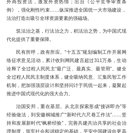
外商投资法，激发外资热情；出台《公平竞争审查条
例》，强化刚性约束……纵深推进全国统一大市场建设，
法治打造出吸引全球资源要素的强磁场。
筑法治之基，行法治之力，积法治之势，为中国式现
代化提供了重要保障。
民有所呼，政有所应。“十五五”规划编制工作开展网
络征求意见活动，累计收到网民建言超过311万条，生动
诠释了全过程人民民主“最广泛、最真实、最管用”。健全
全过程人民民主制度体系，健全吸纳民意、汇集民智工作
机制，把加强顶层设计和坚持问计于民统一起来，凝聚起
推进中国式现代化的强大合力。
治国安邦，重在基层。从北京探索形成“接诉即办”等
经验做法，到安徽桐城推广“新时代六尺巷工作法”……坚
持和发展新时代“枫桥经验”，完善共建共治共享的社会治
理制度，筑牢社会和谐稳定的基础，平安中国建设向更高